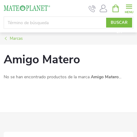
Ir
CESTA
DE
al
LA
contenido
BUSCAR
COMPRA
EN
Marcas
Amigo Matero
No se han encontrado productos de la marca
Amigo Matero
...
P
i