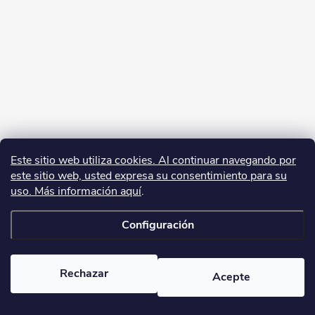
Este sitio web utiliza cookies. Al continuar navegando por
este sitio web, usted expresa su consentimiento para su
uso. Más información aquí
.
Configuración
Copyright 2026
yerbamate.eu
. Todos los derechos reservados.
Editar la
configuración de las cookies
Rechazar
Acepte
Creado por Shoptet Premium