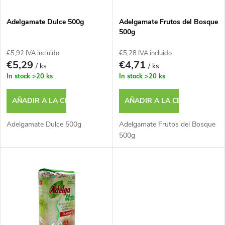
f
a
i
Adelgamate Dulce 500g
Adelgamate Frutos del Bosque
500g
d
c
€5,92 IVA incluido
€5,28 IVA incluido
e
€5,29
€4,71
/ ks
/ ks
a
In stock
>20 ks
In stock
>20 ks
p
c
AÑADIR A LA CESTA
AÑADIR A LA CESTA
r
i
Adelgamate Dulce 500g
Adelgamate Frutos del Bosque
o
500g
ó
d
n
u
d
c