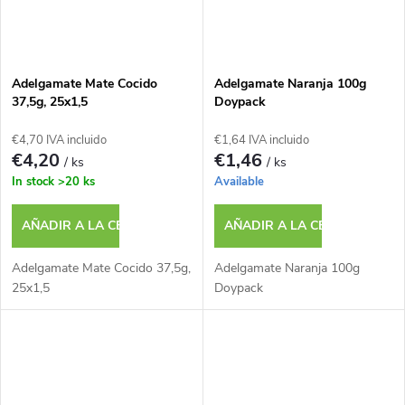
s
Adelgamate Mate Cocido
Adelgamate Naranja 100g
37,5g, 25x1,5
Doypack
€4,70 IVA incluido
€1,64 IVA incluido
€4,20
€1,46
/ ks
/ ks
In stock
>20 ks
Available
AÑADIR A LA CESTA
AÑADIR A LA CESTA
Adelgamate Mate Cocido 37,5g,
Adelgamate Naranja 100g
25x1,5
Doypack