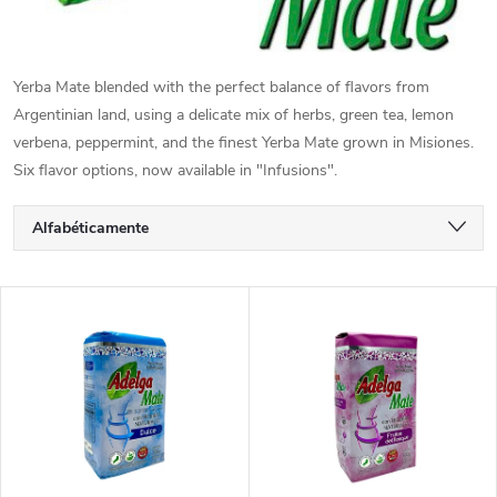
Yerba Mate blended with the perfect balance of flavors from
Argentinian land, using a delicate mix of herbs, green tea, lemon
verbena, peppermint, and the finest Yerba Mate grown in Misiones.
Six flavor options, now available in "Infusions".
C
Alfabéticamente
l
Más barato
L
Más caro
a
i
Los más vendidos
s
s
i
t