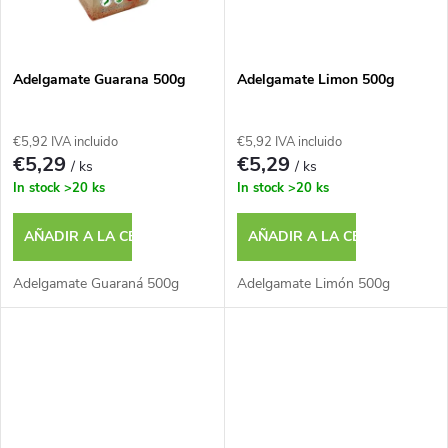
e
t
p
o
Adelgamate Guarana 500g
Adelgamate Limon 500g
r
s
€5,92 IVA incluido
€5,92 IVA incluido
o
€5,29
€5,29
/ ks
/ ks
In stock
>20 ks
In stock
>20 ks
d
AÑADIR A LA CESTA
AÑADIR A LA CESTA
u
Adelgamate Guaraná 500g
Adelgamate Limón 500g
c
t
o