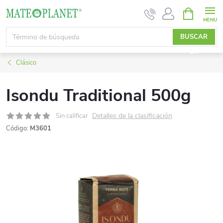
Ir
CESTA
DE
al
LA
contenido
BUSCAR
COMPRA
EN
Clásico
Isondu Traditional 500g
Detalles de la clasificación
Sin calificar
Código:
M3601