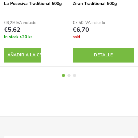
La Posesiva Traditional 500g
Ziran Traditional 500g
€6,29 IVA incluido
€7,50 IVA incluido
€5,62
€6,70
In stock
>20 ks
sold
AÑADIR A LA CESTA
DETALLE
P