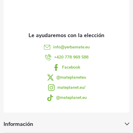
i
e
d
e
info
@
yerbamate.eu
p
+420 778 969 588
Facebook
á
@mateplaneteu
g
mateplanet.eu/
@mateplanet.eu
i
n
Información