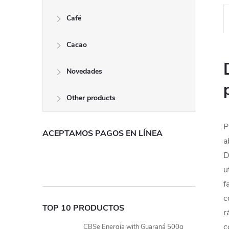
Café
Cacao
Novedades
Other products
P
ACEPTAMOS PAGOS EN LÍNEA
a
D
u
f
c
TOP 10 PRODUCTOS
r
c
CBSe Energia with Guaraná 500g