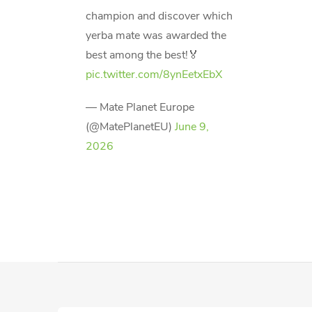
champion and discover which
yerba mate was awarded the
best among the best!🏅
pic.twitter.com/8ynEetxEbX
— Mate Planet Europe
(@MatePlanetEU)
June 9,
2026
P