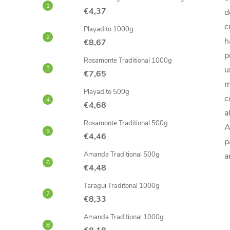
€4,37
d
c
Playadito 1000g
h
€8,67
p
Rosamonte Traditional 1000g
u
€7,65
m
Playadito 500g
c
€4,68
a
Rosamonte Traditional 500g
A
€4,46
p
Amanda Traditional 500g
a
€4,48
Taragui Traditonal 1000g
€8,33
Amanda Traditional 1000g