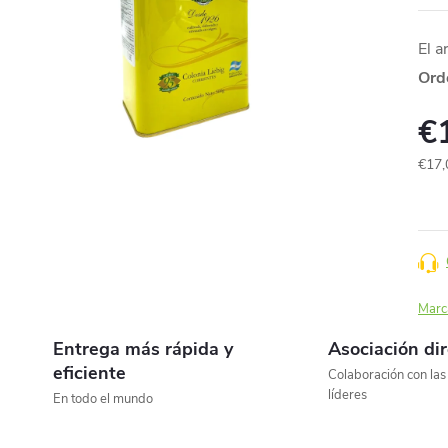
El a
Ord
€
€17,
Prec
de
la
medi
Marc
Entrega más rápida y
Asociación di
eficiente
Colaboración con la
líderes
En todo el mundo