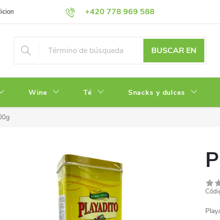
+420 778 969 588
iciones
Política de Privacidad
BUSCAR EN
Wine
Té
Snacks y dulces
500g
P
Códi
Play