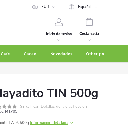
EUR
Español
CESTA
DE
Cesta vacía
Inicio de sesión
LA
COMPRA
Café
Cacao
Novedades
Other products
layadito TIN 500g
Detalles de la clasificación
Sin calificar
go:
M1705
adito LATA 500g
Información detallada