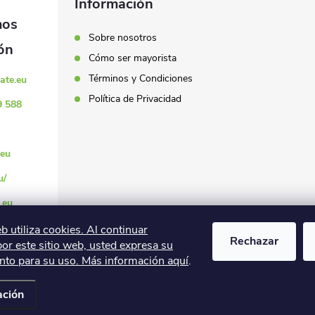
Información
Sobre nosotros
Cómo ser mayorista
Términos y Condiciones
ate.eu
Política de Privacidad
9 588
eu
u/
.eu
eb utiliza cookies. Al continuar
Rechazar
r este sitio web, usted expresa su
nto para su uso. Más información aquí
.
.
Editar la configuración de las cookies
ación