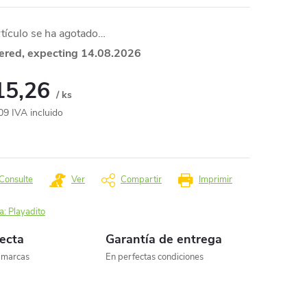
rtículo se ha agotado…
ered, expecting 14.08.2026
15,26
/ ks
09 IVA incluido
io
da:
Consulte
Ver
Compartir
Imprimir
a:
Playadito
recta
Garantía de entrega
s marcas
En perfectas condiciones