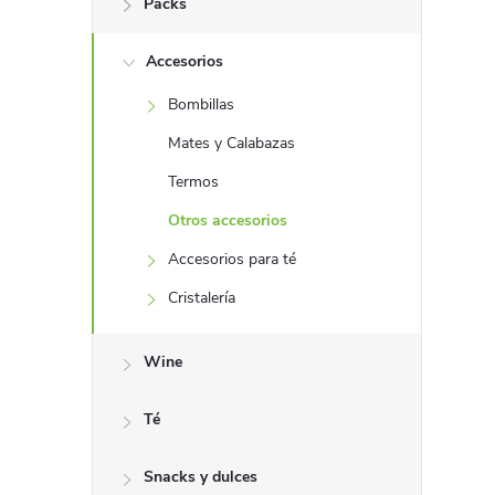
Packs
r
Accesorios
a
Bombillas
l
Mates y Calabazas
a
Termos
Otros accesorios
t
Accesorios para té
e
Cristalería
r
Wine
a
Té
l
Snacks y dulces