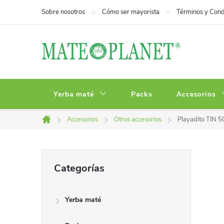
Ir
Sobre nosotros
Cómo ser mayorista
Términos y Cond
al
contenido
Yerba maté
Packs
Accesorios
Accesorios
Otros accesorios
Playadito TIN 
Inicio
B
Saltar
Categorías
categorías
a
Yerba maté
r