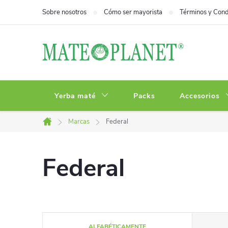
Ir
Sobre nosotros
Cómo ser mayorista
Términos y Cond
al
contenido
Yerba maté
Packs
Accesorios
Marcas
Federal
Inicio
Federal
C
ALFABÉTICAMENTE