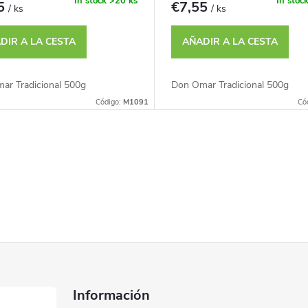
In stock
>20 ks
In stoc
55
€7,55
/ ks
/ ks
DIR A LA CESTA
AÑADIR A LA CESTA
ar Tradicional 500g
Don Omar Tradicional 500g
Código:
M1091
Có
Información