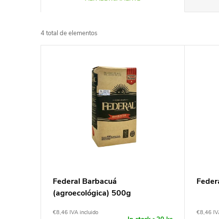
l
4
total de elementos
a
L
s
i
i
s
f
t
i
a
c
d
Federal Barbacuá
Feder
a
(agroecológica) 500g
e
c
€8,46 IVA incluido
€8,46 IV