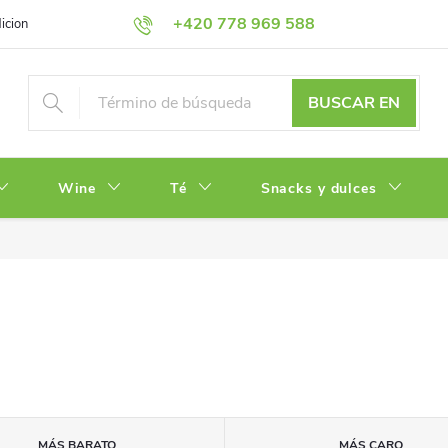
+420 778 969 588
iciones
Política de Privacidad
BUSCAR EN
Wine
Té
Snacks y dulces
MÁS BARATO
MÁS CARO