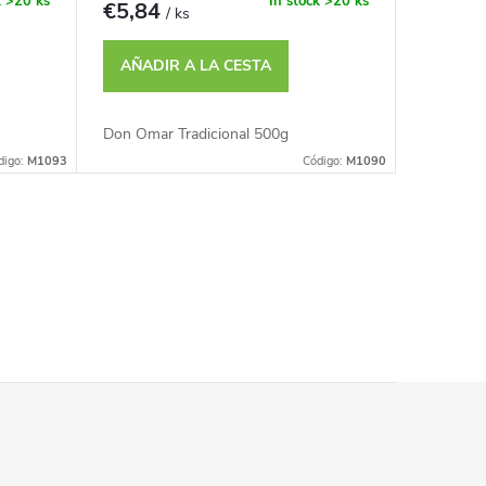
k
>20 ks
In stock
>20 ks
€5,84
/ ks
AÑADIR A LA CESTA
Don Omar Tradicional 500g
digo:
M1093
Código:
M1090